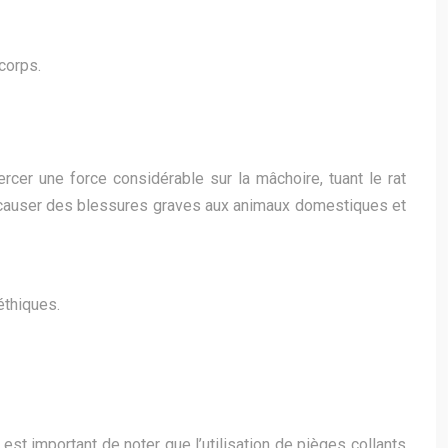
corps.
rcer une force considérable sur la mâchoire, tuant le rat
nt causer des blessures graves aux animaux domestiques et
éthiques.
est important de noter que l’utilisation de pièges collants