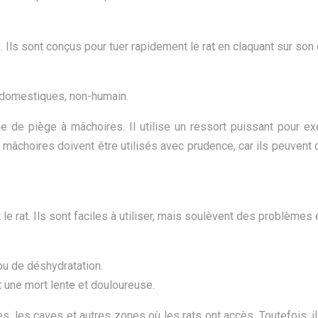
Ils sont conçus pour tuer rapidement le rat en claquant sur son 
 domestiques, non-humain.
de piège à mâchoires. Il utilise un ressort puissant pour exe
 à mâchoires doivent être utilisés avec prudence, car ils peuve
e rat. Ils sont faciles à utiliser, mais soulèvent des problèmes 
ou de déshydratation.
 une mort lente et douloureuse.
, les caves et autres zones où les rats ont accès. Toutefois, il 