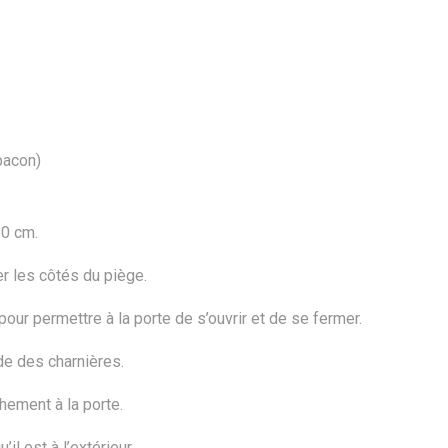
bacon)
20 cm.
er les côtés du piège.
ur permettre à la porte de s’ouvrir et de se fermer.
ide des charnières.
chement à la porte.
il est à l’extérieur.