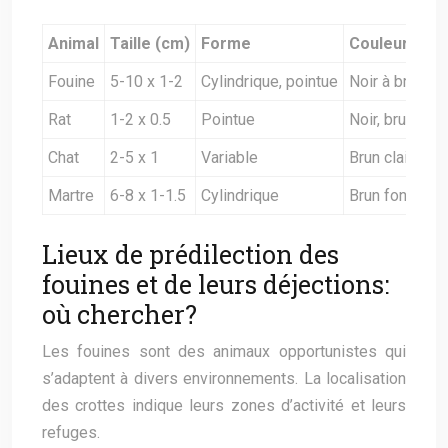
Animal
Taille (cm)
Forme
Couleur
Fouine
5-10 x 1-2
Cylindrique, pointue
Noir à brun fo
Rat
1-2 x 0.5
Pointue
Noir, brun
Chat
2-5 x 1
Variable
Brun clair à f
Martre
6-8 x 1-1.5
Cylindrique
Brun foncé
Lieux de prédilection des
fouines et de leurs déjections:
où chercher?
Les fouines sont des animaux opportunistes qui
s’adaptent à divers environnements. La localisation
des crottes indique leurs zones d’activité et leurs
refuges.