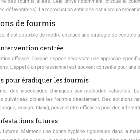
uire des fourmis ailées. Cela arrive notamment lorsque la colo
s défavorables). La reproduction anticipée est alors un mécanis
ions de fourmis
mée, il est possible de mettre en place une stratégie de contrôle ad
intervention centrée
vention efficace. Chaque espèce nécessite une approche spécifi
ons. L’appel à un professionnel est souvent conseillé pour une id
es pour éradiquer les fourmis
urmis, des insecticides chimiques aux méthodes naturelles. 
ts pulvérisés ciblent les fourmis directement. Des solutions nat
borique, vinaigre blanc), peuvent être efficaces pour des infesta
nfestations futures
s futures. Maintenir une bonne hygiène rigoureuse dans la mais
ne ventilation, réduit le risque d’infestation. Une attention part