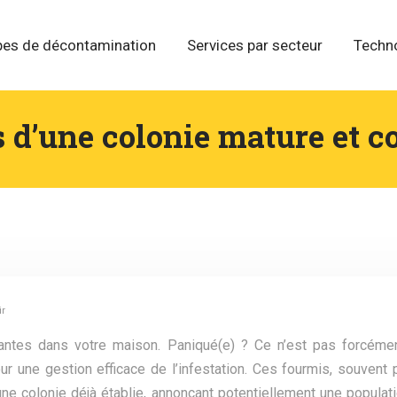
pes de décontamination
Services par secteur
Techn
es d’une colonie mature et 
ir
antes dans votre maison. Paniqué(e) ? Ce n’est pas forcéme
r une gestion efficace de l’infestation. Ces fourmis, souven
une colonie déjà établie, annonçant potentiellement une popula