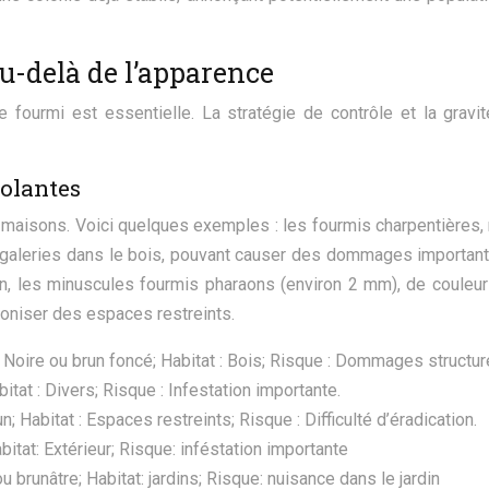
au-delà de l’apparence
 de fourmi est essentielle. La stratégie de contrôle et la gra
volantes
maisons. Voici quelques exemples : les fourmis charpentières, r
s galeries dans le bois, pouvant causer des dommages important
les minuscules fourmis pharaons (environ 2 mm), de couleur ja
loniser des espaces restreints.
: Noire ou brun foncé; Habitat : Bois; Risque : Dommages structur
bitat : Divers; Risque : Infestation importante.
n; Habitat : Espaces restreints; Risque : Difficulté d’éradication.
bitat: Extérieur; Risque: inféstation importante
u brunâtre; Habitat: jardins; Risque: nuisance dans le jardin