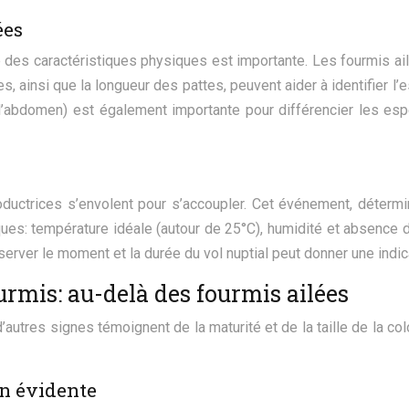
ées
tive des caractéristiques physiques est importante. Les fourmis 
s, ainsi que la longueur des pattes, peuvent aider à identifier l
t l’abdomen) est également importante pour différencier les espèc
oductrices s’envolent pour s’accoupler. Cet événement, détermi
es: température idéale (autour de 25°C), humidité et absence de
ver le moment et la durée du vol nuptial peut donner une indicat
rmis: au-delà des fourmis ailées
’autres signes témoignent de la maturité et de la taille de la colo
on évidente