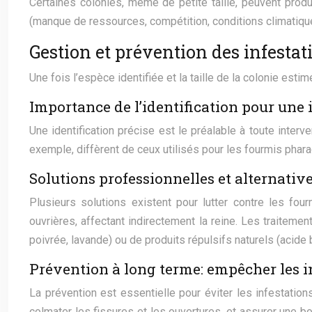
Certaines colonies, même de petite taille, peuvent prod
(manque de ressources, compétition, conditions climatique
Gestion et prévention des infestat
Une fois l’espèce identifiée et la taille de la colonie esti
Importance de l’identification pour une 
Une identification précise est le préalable à toute inter
exemple, diffèrent de ceux utilisés pour les fourmis phara
Solutions professionnelles et alternativ
Plusieurs solutions existent pour lutter contre les fo
ouvrières, affectant indirectement la reine. Les traitemen
poivrée, lavande) ou de produits répulsifs naturels (acide 
Prévention à long terme: empêcher les i
La prévention est essentielle pour éviter les infestation
colmater les fissures et les ouvertures, et assurer une bon