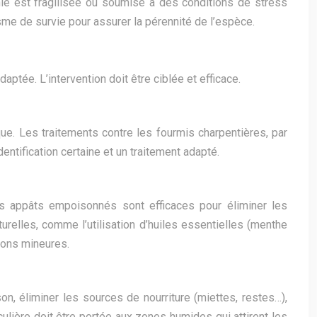
nie est fragilisée ou soumise à des conditions de stress
me de survie pour assurer la pérennité de l’espèce.
aptée. L’intervention doit être ciblée et efficace.
que. Les traitements contre les fourmis charpentières, par
entification certaine et un traitement adapté.
Les appâts empoisonnés sont efficaces pour éliminer les
urelles, comme l’utilisation d’huiles essentielles (menthe
tions mineures.
on, éliminer les sources de nourriture (miettes, restes…),
iculière doit être portée aux zones humides qui attirent les