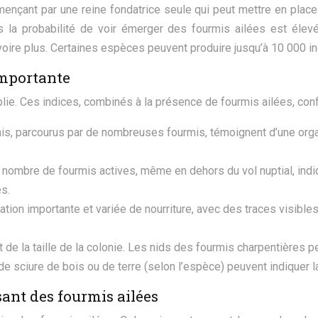
nçant par une reine fondatrice seule qui peut mettre en place 
s la probabilité de voir émerger des fourmis ailées est élev
voire plus. Certaines espèces peuvent produire jusqu’à 10 000 i
importante
lie. Ces indices, combinés à la présence de fourmis ailées, confir
is, parcourus par de nombreuses fourmis, témoignent d’une orga
 nombre de fourmis actives, même en dehors du vol nuptial, indi
es.
on importante et variée de nourriture, avec des traces visible
ect de la taille de la colonie. Les nids des fourmis charpentière
e sciure de bois ou de terre (selon l’espèce) peuvent indiquer l
sant des fourmis ailées